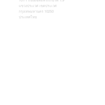
107/1 ถนนเฉลิมพระเกียรติ ร.9
แขวงประเวศ เขตประเวศ
กรุงเทพมหานคร 10250
ประเทศไทย
Tel:
02-726-8000
ext. 706
Fax: 02-726-8266-9
ส่งข้อความ