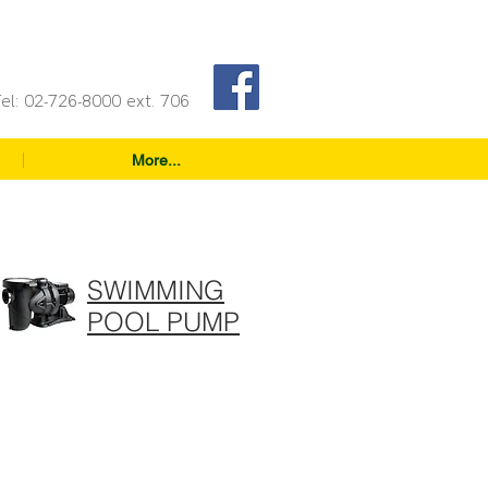
el: 02-726-8000 ext. 706
More...
SWIMMING
POOL PUMP