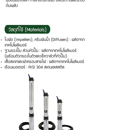
ชุมชนขนาดเล็ก การเกษตรกรรม ชลประทานและระบบ
ดับเพลิง
ใบพัด (Impellers), ครีบผันน้ำ (Diffusers) : ผลิตจาก
เทคโนโพลีเมอร์
ฐานรองปั๊ม ส่วนหัวปั๊ม : ผลิตจากเทคโนโพลีเมอร์
(พร้อมตัวกรองในตัวและเช็ควาล์วที่หัวปั๊ม)
เสื้อสเตทและฝาครอบสายไฟ : ผลิตจากเทคโนโพลีเมอร์
เรือนเมอเตอร์ : AISI 304 สเตนเลสสตีล