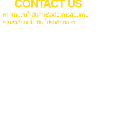
CONTACT US
หากท่านสนใจสินค้าหรือต้องการสอบถาม
รายละเอียดเพิ่มเติม โปรดติดต่อเรา
sales.val@pneumax.co.th
107/1 ถนนเฉลิมพระเกียรติ ร.9
แขวงประเวศ เขตประเวศ
กรุงเทพมหานคร 10250
ประเทศไทย
Tel:
02-726-8000
ext. 706
Fax: 02-726-8266-9
ส่งข้อความ