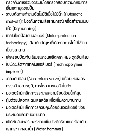
ตรวจจับการรั่วของระบบโดยตรวจสอบความถี่ของการ
เริ่มและหยุดของปั๊ม
ระบบตัดการทำงานอัตโนมัติเมื่อไม่มีน้ำ (Automatic
shut-off): ป้องกันความเสียหายกรณีเครื่องทำงานแบบ
แห้ง (Dry running)
เทคโนโลยีป้องกันมอเตอร์ (Motor-protection
technology): ป้องกันปัญหาที่เกิดจากการไม่ได้ใช้งาน
เป็นเวลานาน
ฝาครอบป้องกันเสียงรบกวนผลิตจาก ABS ดูดซับเสียง
ใบพัดผลิตจากเทคโนพอลิเมอร์ (Technopolymer
impellers)
วาล์วกันย้อน (Non-return valve) พร้อมเซนเซอร์
ตรวจจับอุณหภูมิ, การไหล และแรงดันในตัว
มอเตอร์แม่เหล็กถาวรระบายความร้อนด้วยน้ำที่สูบ
หุ้มด้วยปลอกสเตนเลสสตีล เพื่อเพิ่มความทนทาน
มอเตอร์แม่เหล็กถาวรควบคุมด้วยอินเวอร์เตอร์ ช่วย
ประหยัดพลังงานอย่างมาก
ฟังก์ชันอินเวอร์เตอร์ช่วยเพิ่มประสิทธิภาพและป้องกัน
แรงกระแทกของน้ำ (Water hammer)