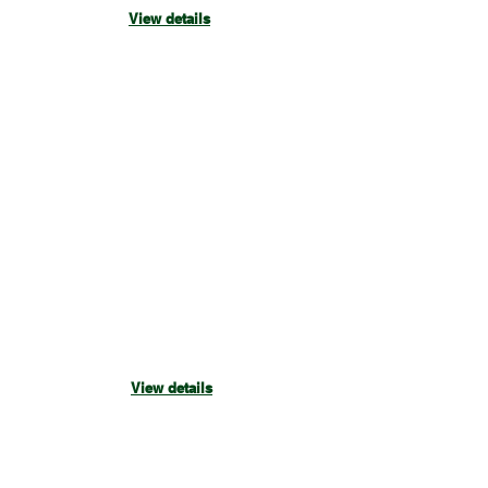
บ้าน
View details
พัก
อาศัย
บ้านตาก
อากาศ
FEKA VS
ปั๊ม
จุ่ม
สำหรับ
ระบบ
ระบาย
น้ำ
เสีย/
น้ำ
ทิ้ง
View details