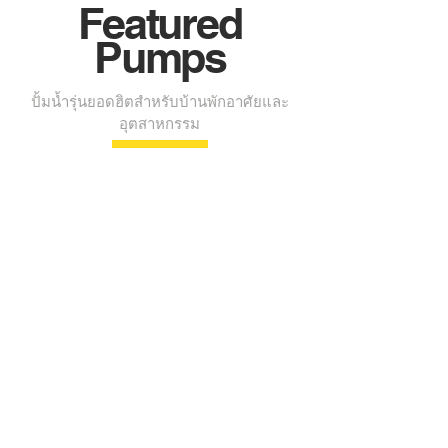
Featured
Pumps
ปั้มน้ำรุ่นยอดฮิตสำหรับบ้านพักอาศัยและ
อุตสาหกรรม
NEW ESYBOX
ปั๊ม
น้ำ
อัตโนมัติ
ระบบ
Inverter
พร้อม
ถัง
พัก
น้ำ
ใน
ตัว
Application: